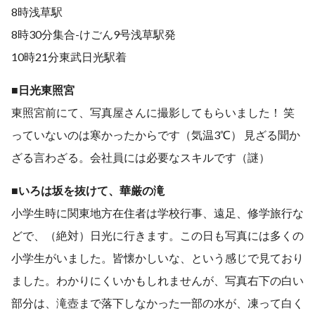
8時浅草駅
8時30分集合-けごん9号浅草駅発
10時21分東武日光駅着
■日光東照宮
東照宮前にて、写真屋さんに撮影してもらいました！
笑
っていないのは寒かったからです（気温3℃）
見ざる聞か
ざる言わざる。会社員には必要なスキルです（謎）
■いろは坂を抜けて、華厳の滝
小学生時に関東地方在住者は学校行事、遠足、修学旅行な
どで、（絶対）日光に行きます。
この日も写真には多くの
小学生がいました。
皆懐かしいな、という感じで見ており
ました。
わかりにくいかもしれませんが、写真右下の白い
部分は、滝壺まで落下しなかった一部の水が、凍って白く